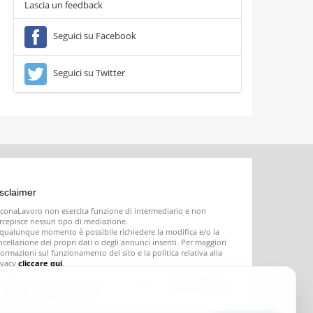
Lascia un feedback
Seguici su Facebook
Seguici su Twitter
sclaimer
conaLavoro non esercita funzione di intermediario e non
rcepisce nessun tipo di mediazione.
 qualunque momento è possibile richiedere la modifica e/o la
ncellazione dei propri dati o degli annunci inseriti. Per maggiori
formazioni sul funzionamento del sito e la politica relativa alla
ivacy
cliccare qui
.
nostante i nostri controlli ci sono aziende poco serie che
seriscono offerte di lavoro fasulle o ingannevoli;
segnalatecele e
ovvederemo a rimuoverle
.