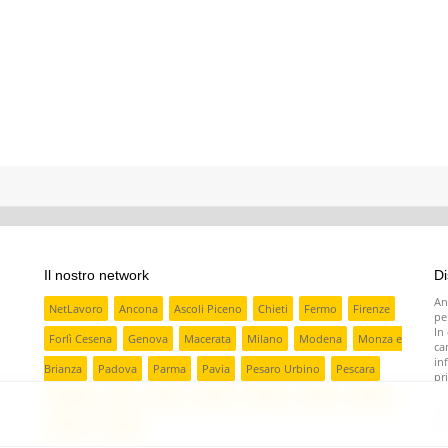
Il nostro network
Di
An
NetLavoro
Ancona
Ascoli Piceno
Chieti
Fermo
Firenze
pe
In
Forlì Cesena
Genova
Macerata
Milano
Modena
Monza e
ca
in
Brianza
Padova
Parma
Pavia
Pesaro Urbino
Pescara
pr
No
Ravenna
Rieti
Rimini
Torino
Treviso
Varese
Venezia
in
pr
Verona
Vicenza