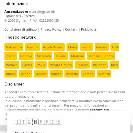
Informazioni
AnconaLavoro
è un progetto di:
Sigmar srls
-
Credits
© 2026 Sigmar - P.IVA: 02822090425
Condizioni di utilizzo
|
Privacy Policy
|
Contatti
|
Pubblicità
Il nostro network
NetLavoro
Ancona
Ascoli Piceno
Chieti
Fermo
Firenze
Forlì
Cesena
Genova
Macerata
Milano
Modena
Monza e Brianza
Padova
Parma
Pavia
Pesaro Urbino
Pescara
Ravenna
Rieti
Rimini
Torino
Treviso
Varese
Venezia
Verona
Vicenza
Disclaimer
AnconaLavoro non esercita funzione di intermediario e non percepisce nessun
tipo di mediazione.
In qualunque momento è possibile richiedere la modifica e/o la cancellazione
dei propri dati o degli annunci inseriti. Per maggiori informazioni sul
funzionamento del sito e la politica relativa alla privacy
cliccare qui
.
Nonostante i nostri controlli ci sono aziende poco serie che inseriscono offerte di
lavoro fasulle o ingannevoli;
segnalatecele e provvederemo a rimuoverle
.
🇬🇧
🇮🇹
🇫🇷
🇩🇪