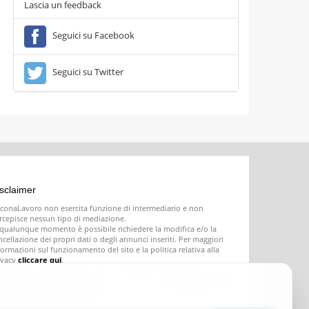
Lascia un feedback
Seguici su Facebook
Seguici su Twitter
sclaimer
conaLavoro non esercita funzione di intermediario e non
rcepisce nessun tipo di mediazione.
 qualunque momento è possibile richiedere la modifica e/o la
ncellazione dei propri dati o degli annunci inseriti. Per maggiori
formazioni sul funzionamento del sito e la politica relativa alla
ivacy
cliccare qui
.
nostante i nostri controlli ci sono aziende poco serie che
seriscono offerte di lavoro fasulle o ingannevoli;
segnalatecele e
ovvederemo a rimuoverle
.