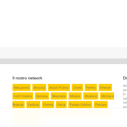
Il nostro network
Di
An
NetLavoro
Ancona
Ascoli Piceno
Chieti
Fermo
Firenze
pe
In
Forlì Cesena
Genova
Macerata
Milano
Modena
Monza e
ca
in
Brianza
Padova
Parma
Pavia
Pesaro Urbino
Pescara
pr
No
Ravenna
Rieti
Rimini
Torino
Treviso
Varese
Venezia
in
pr
Verona
Vicenza