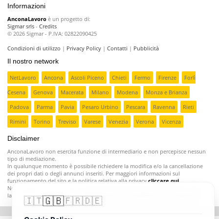
Informazioni
AnconaLavoro
è un progetto di:
Sigmar srls
-
Credits
© 2026 Sigmar - P.IVA: 02822090425
Condizioni di utilizzo
|
Privacy Policy
|
Contatti
|
Pubblicità
Il nostro network
NetLavoro
Ancona
Ascoli Piceno
Chieti
Fermo
Firenze
Forlì
Cesena
Genova
Macerata
Milano
Modena
Monza e Brianza
Padova
Parma
Pavia
Pesaro Urbino
Pescara
Ravenna
Rieti
Rimini
Torino
Treviso
Varese
Venezia
Verona
Vicenza
Disclaimer
AnconaLavoro non esercita funzione di intermediario e non percepisce nessun
tipo di mediazione.
In qualunque momento è possibile richiedere la modifica e/o la cancellazione
dei propri dati o degli annunci inseriti. Per maggiori informazioni sul
funzionamento del sito e la politica relativa alla privacy
cliccare qui
.
Nonostante i nostri controlli ci sono aziende poco serie che inseriscono offerte di
lavoro fasulle o ingannevoli;
segnalatecele e provvederemo a rimuoverle
.
🇬🇧
🇮🇹
🇫🇷
🇩🇪