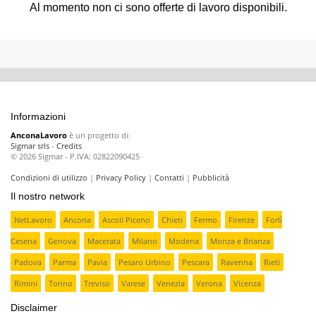
Al momento non ci sono offerte di lavoro disponibili.
Informazioni
AnconaLavoro
è un progetto di:
Sigmar srls
-
Credits
© 2026 Sigmar - P.IVA: 02822090425
Condizioni di utilizzo
|
Privacy Policy
|
Contatti
|
Pubblicità
Il nostro network
NetLavoro
Ancona
Ascoli Piceno
Chieti
Fermo
Firenze
Forlì
Cesena
Genova
Macerata
Milano
Modena
Monza e Brianza
Padova
Parma
Pavia
Pesaro Urbino
Pescara
Ravenna
Rieti
Rimini
Torino
Treviso
Varese
Venezia
Verona
Vicenza
Disclaimer