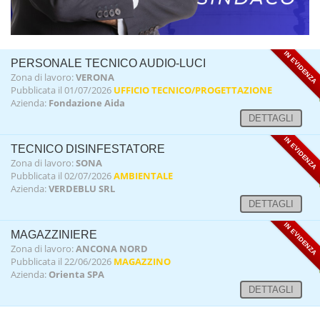
IN EVIDENZA
PERSONALE TECNICO AUDIO-LUCI
Zona di lavoro:
VERONA
Pubblicata il 01/07/2026
UFFICIO TECNICO/PROGETTAZIONE
Azienda:
Fondazione Aida
DETTAGLI
IN EVIDENZA
TECNICO DISINFESTATORE
Zona di lavoro:
SONA
Pubblicata il 02/07/2026
AMBIENTALE
Azienda:
VERDEBLU SRL
DETTAGLI
IN EVIDENZA
MAGAZZINIERE
Zona di lavoro:
ANCONA NORD
Pubblicata il 22/06/2026
MAGAZZINO
Azienda:
Orienta SPA
DETTAGLI